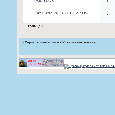
1
2018)
Nikita S
Fam / Семья (2019- )|CBS|| США
Nikita S
5
Страница:
1
»
Сериалы и нечто иное
»
Юмористический жанр