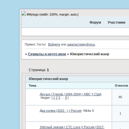
#Mylogo {width: 100%; margin: auto;}
Форум
Участники
Привет, Гость!
Войдите
или
зарегистрируйтесь
.
»
Сериалы и нечто иное
»
Юмористический жанр
Страница:
1
Юмористический жанр
Тема
Ответов
Друзья / Friends (1994-2004) | NBC || США
85
Negan
[
1
2
3
…
9
]
Два холма (2022 - ) | Россия
Nikita S
1
Улётный экипаж | СТС Love || Россия (2017-